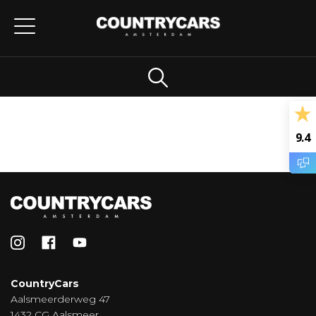
9.4
CountryCars
Aalsmeerderweg 47
1432 CG Aalsmeer