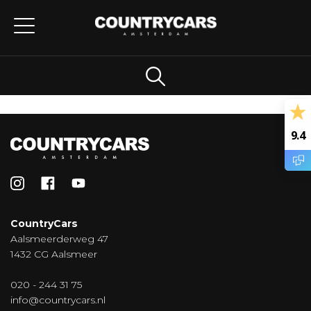
9.4
CountryCars
Aalsmeerderweg 47
1432 CG Aalsmeer
020 - 244 31 75
info@countrycars.nl